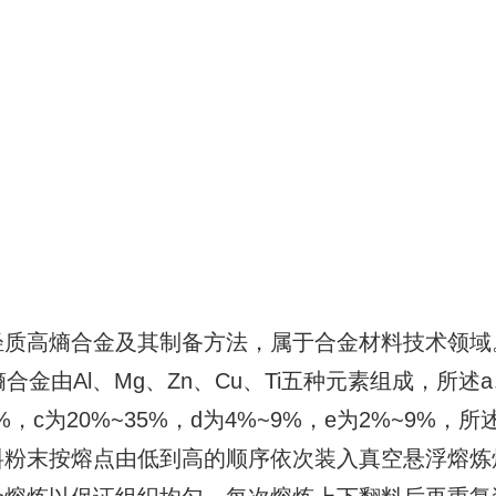
轻质高熵合金及其制备方法，属于合金材料技术领域
轻质高熵合金由Al、Mg、Zn、Cu、Ti五种元素组成，所
8%，c为20%~35%，d为4%~9%，e为2%~9%，
料粉末按熔点由低到高的顺序依次装入真空悬浮熔炼