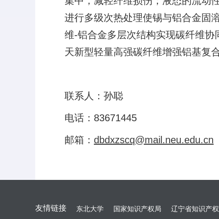
集中，减轻纤维损伤；液态的流动
进行多级次热处理使锡与铝合金固
维‑铝合金多层次结构实现碳纤维
天新型轻量高强碳纤维增强铝基复
联系人：孙聪
电话：83671445
邮箱：
dbdxzscq@mail.neu.edu.cn
友情链接
东北大学
国家知识产权局
辽宁省知识产权